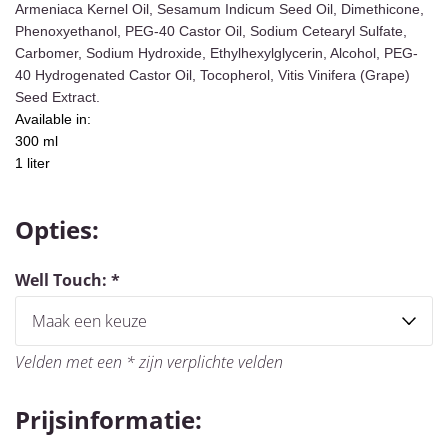
Armeniaca Kernel Oil, Sesamum Indicum Seed Oil, Dimethicone,
Massagetafels
Warmtedekens
Stronglite
Tholin
Phenoxyethanol, PEG-40 Castor Oil, Sodium Cetearyl Sulfate,
Oakworks
Hoofdsteunen &
Massagetafels
Volatile
Carbomer, Sodium Hydroxide, Ethylhexylglycerin, Alcohol, PEG-
Electrische &
Hoofdsteunkussentjes
TAO-line /
Wu-
40 Hydrogenated Castor Oil, Tocopherol, Vitis Vinifera (Grape)
Vaste
Houten
WellTouch
wei
Seed Extract.
massagetafels
producten
Massagetafels
Tanamera
Available in:
Kussens &
Well
300 ml
Knierollen
Touch
1 liter
Voeten- &
Armsteunen
Theracane
Opties:
&
Triggerpoint
Well Touch:
*
Krukken
Shiatsu
Matten
MASSAGEMAGNEET
Velden met een * zijn verplichte velden
Overig
Prijsinformatie: